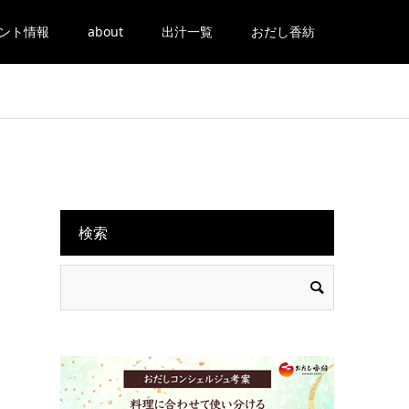
ント情報
about
出汁一覧
おだし香紡
検索