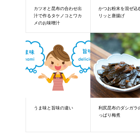
カツオと昆布の合わせ出
かつお粉末を混ぜ込
汁で作るタケノコとワカ
リッと唐揚げ
メのお味噌汁
うま味と旨味の違い
利尻昆布のダシガラ
っぱり梅煮