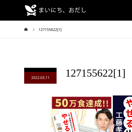
127155622[1]
127155622[1]
2022.03.11