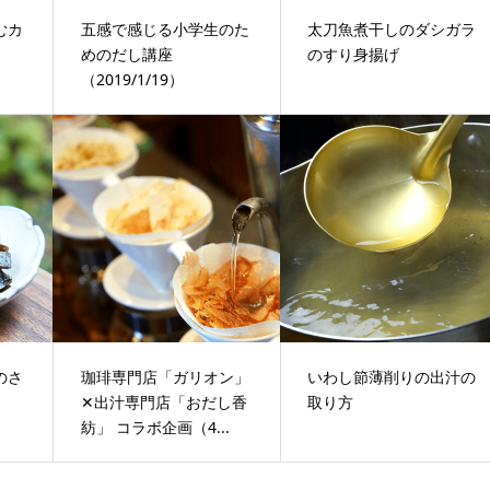
むカ
五感で感じる小学生のた
太刀魚煮干しのダシガラ
めのだし講座
のすり身揚げ
（2019/1/19）
のさ
珈琲専門店「ガリオン」
いわし節薄削りの出汁の
✕出汁専門店「おだし香
取り方
紡」 コラボ企画（4...