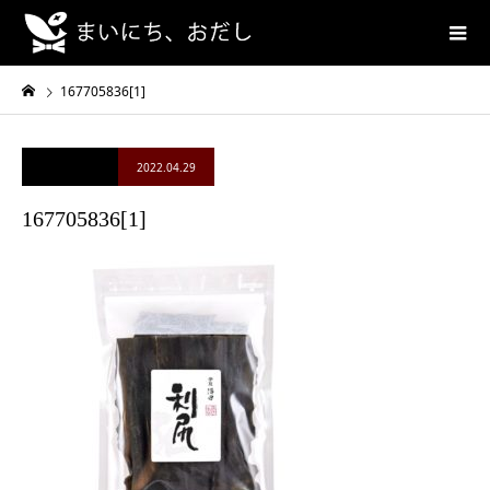
167705836[1]
2022.04.29
167705836[1]