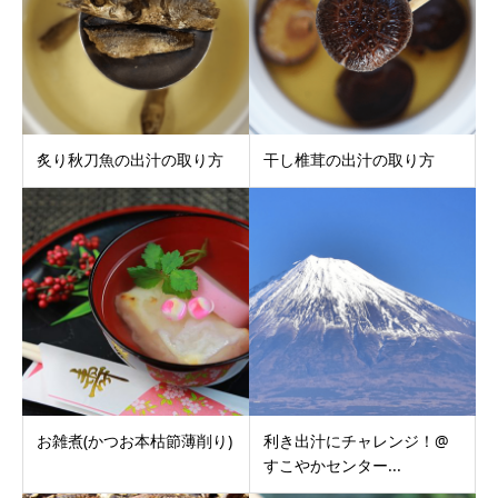
炙り秋刀魚の出汁の取り方
干し椎茸の出汁の取り方
お雑煮(かつお本枯節薄削り)
利き出汁にチャレンジ！@
すこやかセンター...