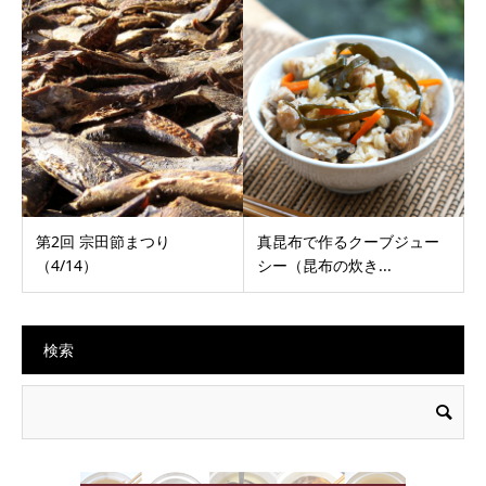
第2回 宗田節まつり
真昆布で作るクーブジュー
（4/14）
シー（昆布の炊き...
検索