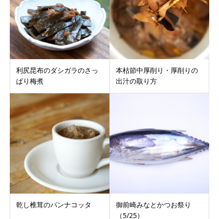
利尻昆布のダシガラのさっ
本枯節中厚削り・厚削りの
ぱり梅煮
出汁の取り方
乾し椎茸のパンナコッタ
御前崎みなとかつお祭り
（5/25）