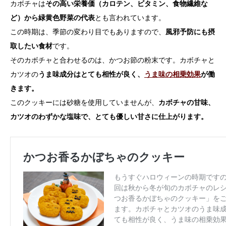
カボチャは
その高い栄養価（カロテン、ビタミン、食物繊維な
ど）から緑黄色野菜の代表
とも言われています。
この時期は、季節の変わり目でもありますので、
風邪予防にも摂
取したい食材
です。
そのカボチャと合わせるのは、かつお節の粉末です。カボチャと
カツオの
うま味成分はとても相性が良く、
うま味の相乗効果
が働
きます。
このクッキーには砂糖を使用していませんが、
カボチャの甘味、
カツオのわずかな塩味で、とても優しい甘さに仕上がります。