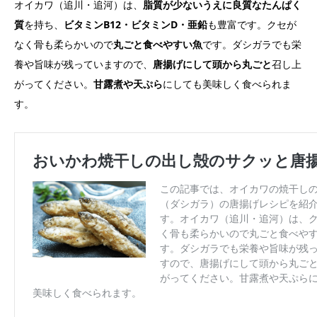
オイカワ（追川・追河）は、
脂質が少ないうえに良質なたんぱく
質
を持ち、
ビタミンB12・ビタミンD・亜鉛
も豊富です。クセが
なく骨も柔らかいので
丸ごと食べやすい魚
です。ダシガラでも栄
養や旨味が残っていますので、
唐揚げにして頭から丸ごと
召し上
がってください。
甘露煮や天ぷら
にしても美味しく食べられま
す。