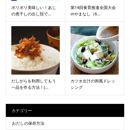
ポリポリ美味しい！あじ
第14回食育推進全国大会
の煮干しの出し殻で...
inやまなし（6...
だしがらを利用してもう
カツオ出汁の和風ドレッ
一品を作る方法！(...
シング
カテゴリー
おだしの保存方法