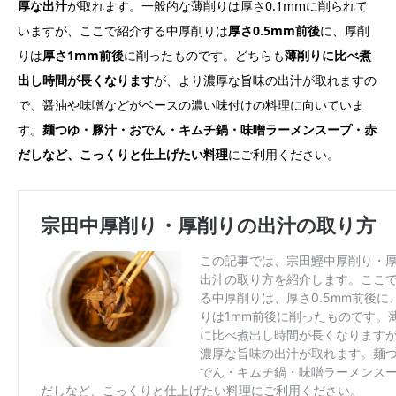
厚な出汁
が取れます。一般的な薄削りは厚さ0.1mmに削られて
いますが、ここで紹介する中厚削りは
厚さ0.5mm前後
に、厚削
りは
厚さ1mm前後
に削ったものです。どちらも
薄削りに比べ煮
出し時間が長くなります
が、より濃厚な旨味の出汁が取れますの
で、醤油や味噌などがベースの濃い味付けの料理に向いていま
す。
麺つゆ・豚汁・おでん・キムチ鍋・味噌ラーメンスープ・赤
だしなど、こっくりと仕上げたい料理
にご利用ください。