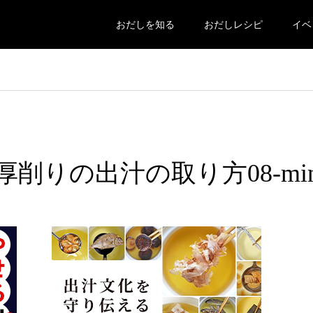
おだしを知る
おだしレシピ
イベ
削りの出汁の取り方08-mi