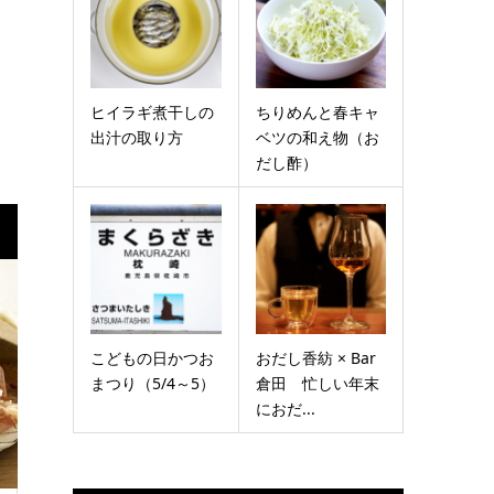
ヒイラギ煮干しの
ちりめんと春キャ
出汁の取り方
ベツの和え物（お
だし酢）
こどもの日かつお
おだし香紡 × Bar
まつり（5/4～5）
倉田 忙しい年末
におだ...