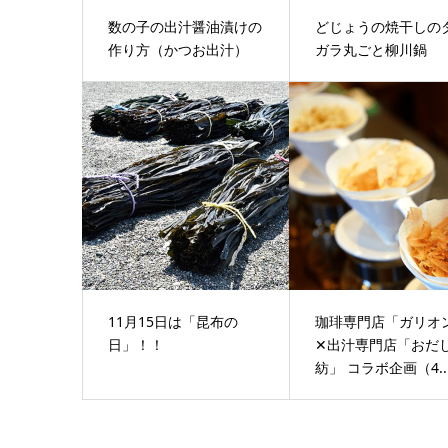
数の子の出汁醤油漬けの
どじょうの焼干しの
作り方（かつお出汁）
ガラ丸ごと柳川鍋
11月15日は「昆布の
珈琲専門店「ガリオ
日」！！
✕出汁専門店「おだ
紡」 コラボ企画（4..