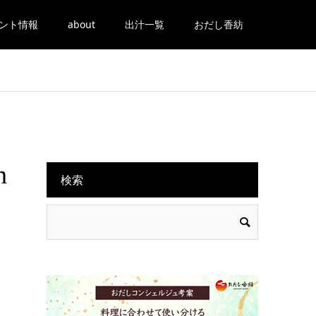
ント情報
about
出汁一覧
おだし香紡
n
検索