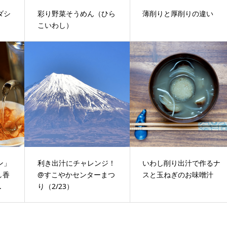
ダシ
彩り野菜そうめん（ひら
薄削りと厚削りの違い
こいわし）
ン」
利き出汁にチャレンジ！
いわし削り出汁で作るナ
し香
@すこやかセンターまつ
スと玉ねぎのお味噌汁
.
り（2/23）