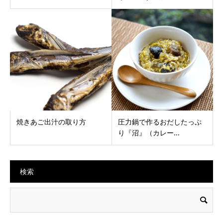
焼きあご出汁の取り方
圧力鍋で作るおだしたっぷ
り『沼』（カレー...
検索