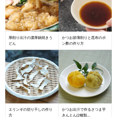
厚削り出汁の濃厚鍋焼きう
かつお節薄削りと昆布のポ
どん
ン酢の作り方
エリンギの切り干しの作り
かつお出汁で作るさつま芋
方
きんとん(2種類...