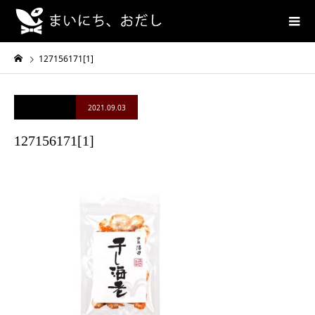
127156171[1]
2021.09.03
127156171[1]