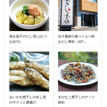
焼き茄子のだし浸し(かつ
出汁素材の食べくらべ@
お出汁)
おだし香紡（201...
おいかわ焼干しの出し殻
きびなご煮干しのナッツ
のサクッと唐揚げ
炒め