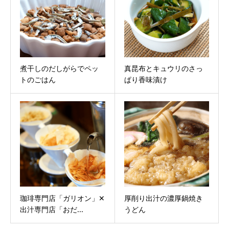
煮干しのだしがらでペッ
真昆布とキュウリのさっ
トのごはん
ぱり香味漬け
珈琲専門店「ガリオン」✕
厚削り出汁の濃厚鍋焼き
出汁専門店「おだ...
うどん