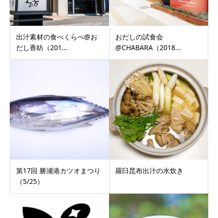
出汁素材の食べくらべ@お
おだしの試食会
だし香紡（201...
@CHABARA（2018...
第17回 勝浦港カツオまつり
羅臼昆布出汁の水炊き
（5/25）