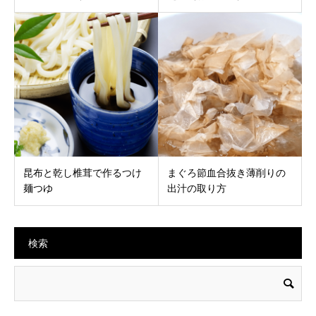
昆布と乾し椎茸で作るつけ
まぐろ節血合抜き薄削りの
麺つゆ
出汁の取り方
検索