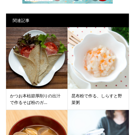
関連記事
かつお本枯節厚削りの出汁
昆布粉で作る、しらすと野
で作るそば粉のガ...
菜粥