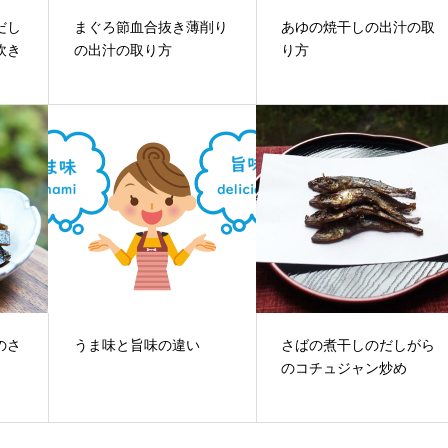
だし
まぐろ節血合抜き薄削り
あゆの焼干しの出汁の取
炊き
の出汁の取り方
り方
のさ
うま味と旨味の違い
さばの煮干しのだしがら
のコチュジャン炒め