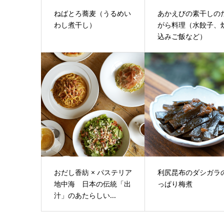
ねばとろ蕎麦（うるめい
あかえびの素干しの
わし煮干し）
がら料理（水餃子、
込みご飯など）
おだし香紡 × パステリア
利尻昆布のダシガラ
地中海 日本の伝統「出
っぱり梅煮
汁」のあたらしい...