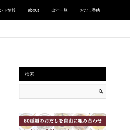
ント情報
about
出汁一覧
おだし香紡
検索