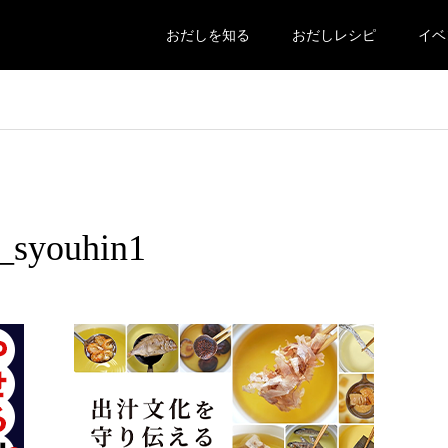
おだしを知る
おだしレシピ
イベ
_syouhin1