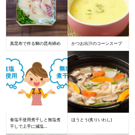
真昆布で作る鯛の昆布締め
かつお出汁のコーンスープ
食塩不使用煮干しと無塩煮
ほうとう(炙りいわし)
干しで上手に減塩...