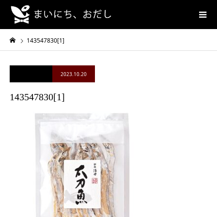
143547830[1]
2023.10.20
143547830[1]