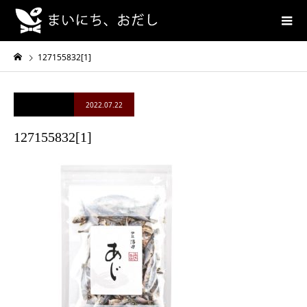
127155832[1]
2022.07.22
127155832[1]