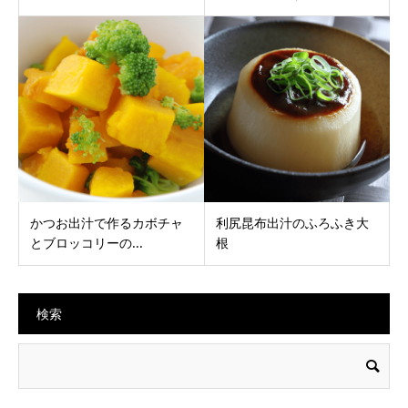
かつお出汁で作るカボチャ
利尻昆布出汁のふろふき大
とブロッコリーの...
根
検索