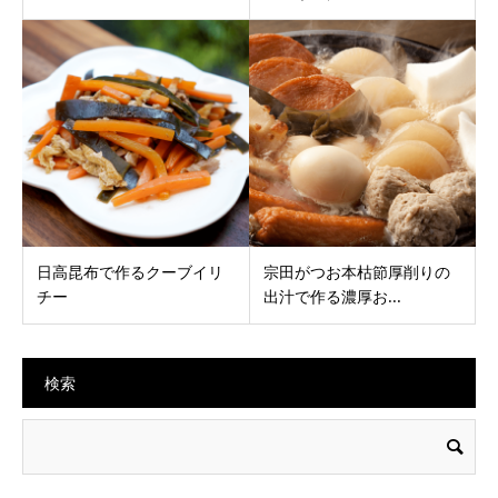
日高昆布で作るクーブイリ
宗田がつお本枯節厚削りの
チー
出汁で作る濃厚お...
検索