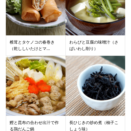
椎茸とタケノコの春巻き
わらびと豆腐の味噌汁（さ
（乾ししいたけとマ...
ばいわし削り）
鰹と昆布の合わせ出汁で作
長ひじきの炒め煮（柚子こ
る鶏だんご鍋
しょう味）