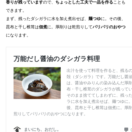
香りが残っています
ので、
ちょっとした工夫で一品を作る
ことも
できます。
まず、残ったダシガラに水を加え煮出せば、
麺つゆ
に。その後、
昆布と干し椎茸は
佃煮
に。厚削りは乾煎りして
パリパリのおやつ
になります。