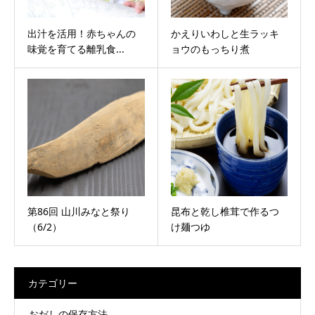
出汁を活用！赤ちゃんの
かえりいわしと生ラッキ
味覚を育てる離乳食...
ョウのもっちり煮
第86回 山川みなと祭り
昆布と乾し椎茸で作るつ
（6/2）
け麺つゆ
カテゴリー
おだしの保存方法