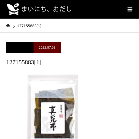
127155883[1]
2022.07.08
127155883[1]