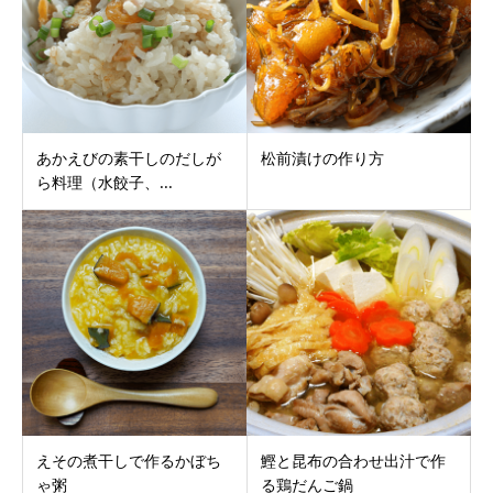
あかえびの素干しのだしが
松前漬けの作り方
ら料理（水餃子、...
えその煮干しで作るかぼち
鰹と昆布の合わせ出汁で作
ゃ粥
る鶏だんご鍋