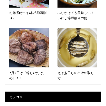
お雑煮(かつお本枯節薄削
ふりかけても美味しい！
り)
いわし節薄削りの使...
7月7日は「乾しいたけ」
えそ煮干しの出汁の取り
の日！！
方
カテゴリー