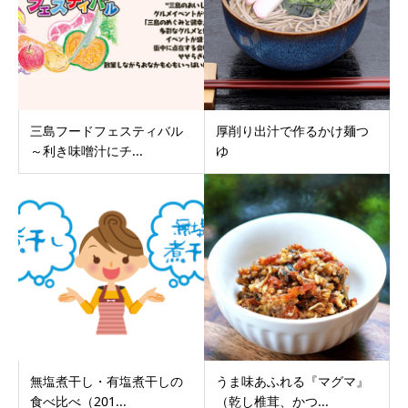
三島フードフェスティバル
厚削り出汁で作るかけ麺つ
～利き味噌汁にチ...
ゆ
無塩煮干し・有塩煮干しの
うま味あふれる『マグマ』
食べ比べ（201...
（乾し椎茸、かつ...