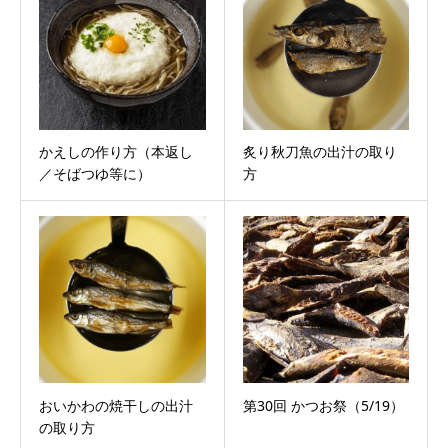
かえしの作り方（本返し
炙り秋刀魚の出汁の取り
／そばつゆ等に）
方
おいかわの焼干しの出汁
第30回 かつお祭（5/19）
の取り方