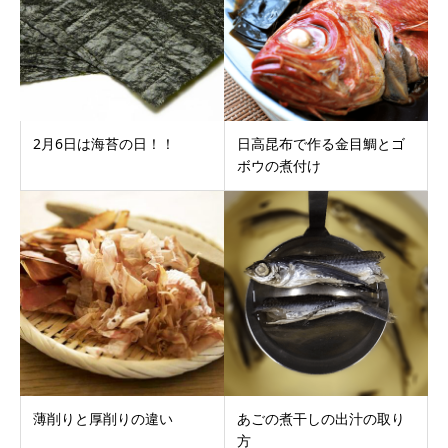
2月6日は海苔の日！！
日高昆布で作る金目鯛とゴ
ボウの煮付け
薄削りと厚削りの違い
あごの煮干しの出汁の取り
方