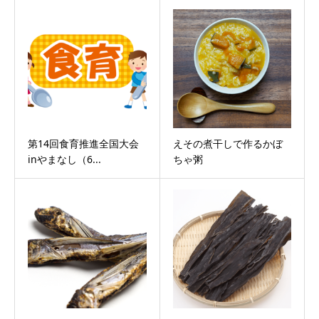
第14回食育推進全国大会
えその煮干しで作るかぼ
inやまなし（6...
ちゃ粥