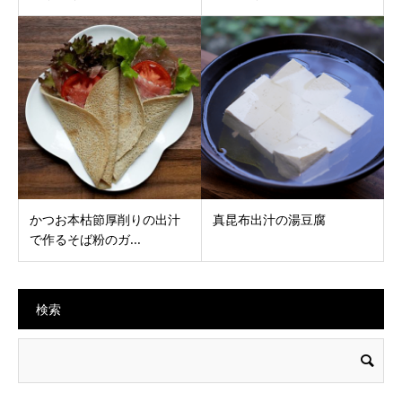
かつお本枯節厚削りの出汁
真昆布出汁の湯豆腐
で作るそば粉のガ...
検索