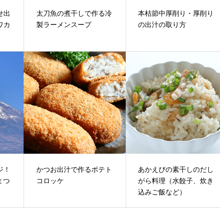
せ出
太刀魚の煮干しで作る冷
本枯節中厚削り・厚削り
ワカ
製ラーメンスープ
の出汁の取り方
ジ！
かつお出汁で作るポテト
あかえびの素干しのだし
まつ
コロッケ
がら料理（水餃子、炊き
込みご飯など）