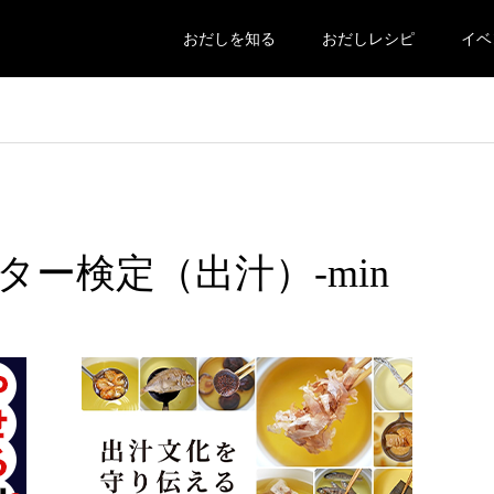
おだしを知る
おだしレシピ
イベ
ー検定（出汁）-min