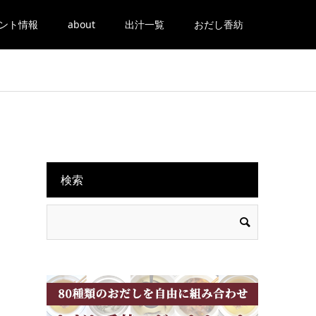
ント情報
about
出汁一覧
おだし香紡
検索