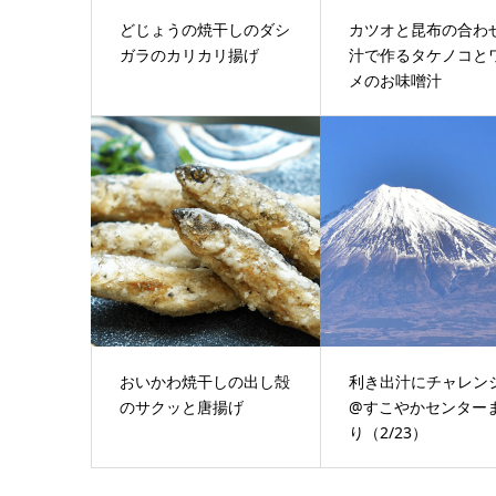
どじょうの焼干しのダシ
カツオと昆布の合わ
ガラのカリカリ揚げ
汁で作るタケノコと
メのお味噌汁
おいかわ焼干しの出し殻
利き出汁にチャレン
のサクッと唐揚げ
@すこやかセンター
り（2/23）