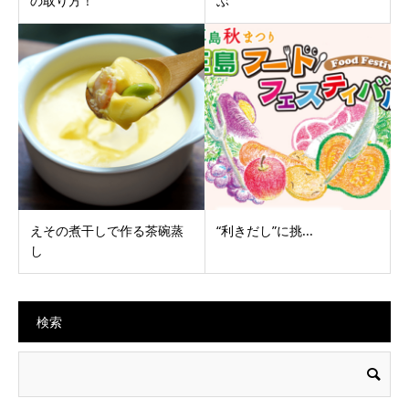
の取り方！
ぶ
えその煮干しで作る茶碗蒸
“利きだし”に挑...
し
検索