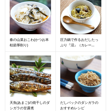
春の山菜おこわ(かつお本
圧力鍋で作るおだしたっ
枯節厚削り)
ぷり『沼』（カレー...
天魚(あまご)の焼干しのダ
だしパックのダシガラの
シガラの甘露煮
おすすめレシピ