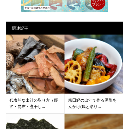
関連記事
代表的な出汁の取り方（鰹
宗田鰹の出汁で作る黒酢あ
節・昆布・煮干し...
んかけ(鶏と彩り...