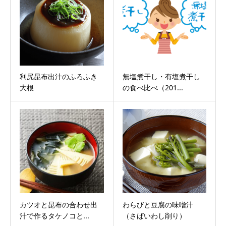
利尻昆布出汁のふろふき
無塩煮干し・有塩煮干し
大根
の食べ比べ（201...
カツオと昆布の合わせ出
わらびと豆腐の味噌汁
汁で作るタケノコと...
（さばいわし削り）