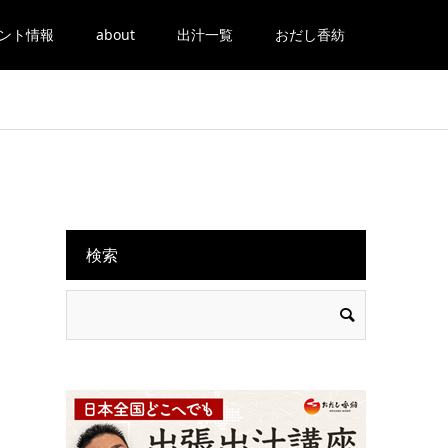
ント情報
about
出汁一覧
おだし香紡
検索