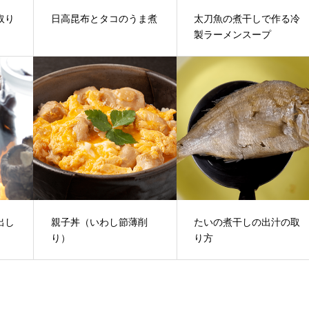
取り
日高昆布とタコのうま煮
太刀魚の煮干しで作る冷
製ラーメンスープ
出し
親子丼（いわし節薄削
たいの煮干しの出汁の取
）
り）
り方