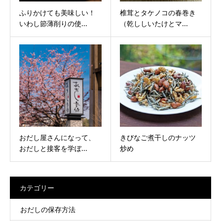
ふりかけても美味しい！
椎茸とタケノコの春巻き
いわし節薄削りの使...
（乾ししいたけとマ...
おだし屋さんになって、
きびなご煮干しのナッツ
おだしと接客を学ぼ...
炒め
カテゴリー
おだしの保存方法