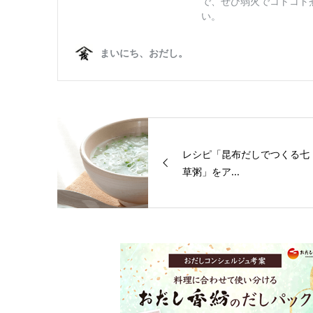
レシピ「昆布だしでつくる七
草粥」をア...