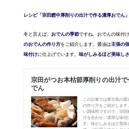
レシピ「宗田鰹中厚削りの出汁で作る濃厚おでん
冬と言えば、
おでんの季節
ですね。おでんの味付
のおでんの作り方
をご紹介します。醤油は
主張の
味付け
に仕上げています。
味がしみるほど美味し