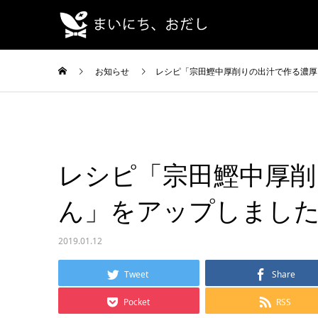
お知らせ
レシピ「宗田鰹中厚削りの出汁で作る濃厚
レシピ「宗田鰹中厚削
ん」をアップしまし
2019.01.12
Tweet
Share
Pocket
RSS