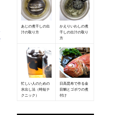
あじの煮干しの出
かえりいわしの煮
ス
汁の取り方
干しの出汁の取り
方
な
忙しい人のための
日高昆布で作る金
水出し法（時短テ
目鯛とゴボウの煮
クニック）
付け