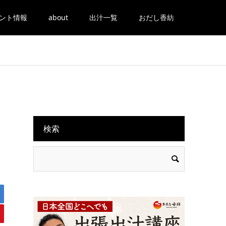
ント情報
about
出汁一覧
おだし香紡
検索