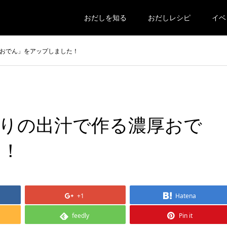
おだしを知る
おだしレシピ
イベ
おでん」をアップしました！
りの出汁で作る濃厚おで
た！
+1
Hatena
feedly
Pin it