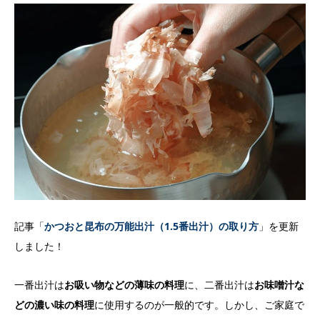
記事「
かつおと昆布の万能出汁（1.5番出汁）の取り方
」を更新
しました！
一番出汁は
お吸い物などの薄味の料理
に、二番出汁は
お味噌汁な
どの濃い味の料理
に使用するのが一般的です。しかし、ご家庭で