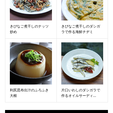
きびなご煮干しのナッツ
きびなご煮干しのダシガ
炒め
ラで作る海鮮チヂミ
利尻昆布出汁のふろふき
片口いわしのダシガラで
大根
作るオイルサーディ...