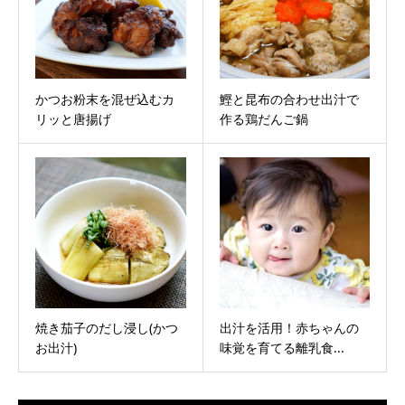
かつお粉末を混ぜ込むカ
鰹と昆布の合わせ出汁で
リッと唐揚げ
作る鶏だんご鍋
焼き茄子のだし浸し(かつ
出汁を活用！赤ちゃんの
お出汁)
味覚を育てる離乳食...