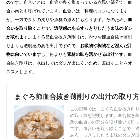
の
です。血合いとは、血管が多く集まっている赤黒い部分で、血
合い肉とも呼ばれています。血合いは、料理のコクになります
が、一方でダシの濁りや魚臭の原因にもなります。そのため、
血
合いを取り除くことで、透明感のあるすっきりしたうま味のダシ
が取れます。
まぐろ節血合抜き薄削りは、かつお節血合抜き薄削
りよりも透明感のある出汁ですので、
お吸物や椀物など澄んだ汁
物に向いています
し、何よりも
素材の味を活かせる出汁
です。血
合抜き削りは、水出しではダシが出にくいため、煮出すことをオ
ススメします。