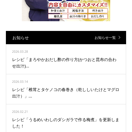
お知らせ
お知らせ一覧
2026.03.28
レシピ「まろやかおだし酢の作り方(かつおと昆布の合わ
せ出汁)...
2026.03.14
レシピ「椎茸とタケノコの春巻き（乾ししいたけとマグロ
出汁）」...
2026.02.21
レシピ「うるめいわしのダシガラで作る梅煮」を更新しま
した！