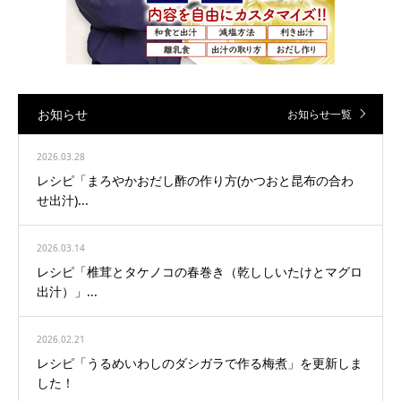
お知らせ
お知らせ一覧
2026.03.28
レシピ「まろやかおだし酢の作り方(かつおと昆布の合わ
せ出汁)...
2026.03.14
レシピ「椎茸とタケノコの春巻き（乾ししいたけとマグロ
出汁）」...
2026.02.21
レシピ「うるめいわしのダシガラで作る梅煮」を更新しま
した！