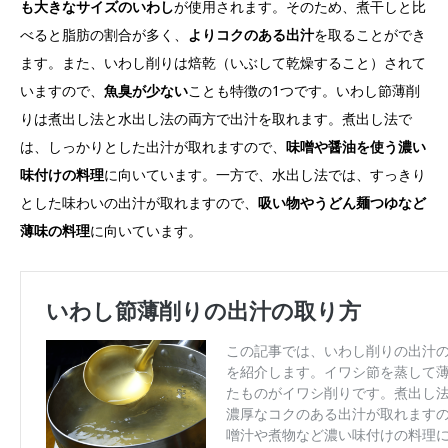
も大きなサイズのいわし
が使用されます。そのため、煮干しと比
べると脂肪の割合が多く、
よりコクのある出汁
を取ることができ
ます。また、いわし削りは焙乾（いぶして乾燥すること）されて
いますので、
魚臭が少ない
ことも特徴の1つです。いわし節薄削
りは煮出し法と水出し法の両方で出汁を取れます。煮出し法で
は、しっかりとした出汁が取れますので、
味噌や醤油を使う濃い
味付けの料理
に向いています。一方で、水出し法では、すっきり
とした味わいの出汁が取れますので、
吸い物やうどん麺つゆなど
薄味の料理
に向いています。