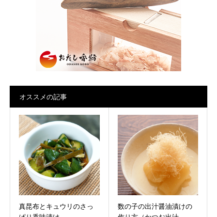
オススメの記事
真昆布とキュウリのさっ
数の子の出汁醤油漬けの
ぱり香味漬け
作り方（かつお出汁...