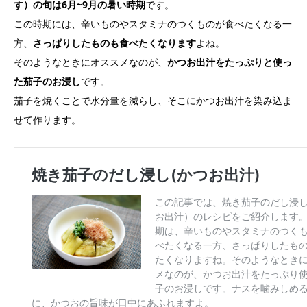
す）の旬は
6
月
~9
月の暑い時期
です。
この時期には、辛いものやスタミナのつくものが食べたくなる一
方、
さっぱりしたものも食べたくなります
よね。
そのようなときにオススメなのが、
かつお出汁をたっぷりと使っ
た茄子のお浸し
です。
茄子を焼くことで水分量を減らし、そこにかつお出汁を染み込ま
せて作ります。