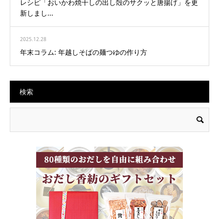
レシピ「おいかわ焼干しの出し殻のサクッと唐揚げ」を更
新しまし...
2025.12.28
年末コラム: 年越しそばの麺つゆの作り方
検索