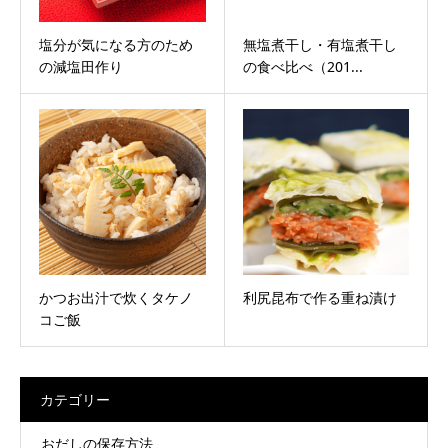
塩分が気になる方のため
無塩煮干し・有塩煮干し
の減塩田作り
の食べ比べ（201...
かつお出汁で炊くタケノ
利尻昆布で作る重ね漬け
コご飯
カテゴリー
おだしの保存方法