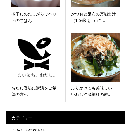
煮干しのだしがらでペッ
かつおと昆布の万能出汁
トのごはん
（1.5番出汁）の...
おだし香紡に講演をご希
ふりかけても美味しい！
望の方へ
いわし節薄削りの使...
カテゴリー
おだしの保存方法