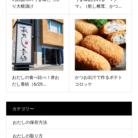
り大根漬け
マ』（乾し椎茸、かつ...
おだしの食べ比べ！@お
かつお出汁で作るポテト
だし香紡（6/29...
コロッケ
カテゴリー
おだしの保存方法
おだしの取り方