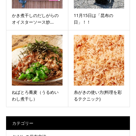
かき煮干しのだしがらの
11月15日は「昆布の
オイスターソース炒...
日」！！
ねばとろ蕎麦（うるめい
糸がきの使い方(料理を彩
わし煮干し）
るテクニック)
カテゴリー