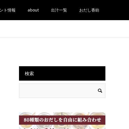
ント情報
about
出汁一覧
おだし香紡
検索