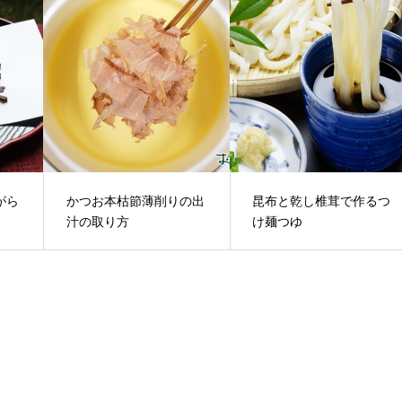
がら
かつお本枯節薄削りの出
昆布と乾し椎茸で作るつ
汁の取り方
け麺つゆ