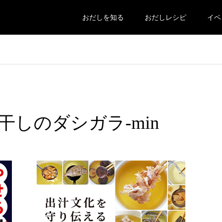
おだしを知る
おだしレシピ
イベ
しのダシガラ-min