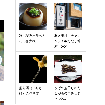
利尻昆布出汁のふ
利き出汁にチャレ
ろふき大根
ンジ！@おだし香
紡（5/5）
煎り酒（いりざ
さばの煮干しのだ
け）の作り方
しがらのコチュジ
ャン炒め