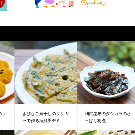
のク
きびなご煮干しのダシガ
利尻昆布のダシガラのさ
ラで作る海鮮チヂミ
っぱり梅煮