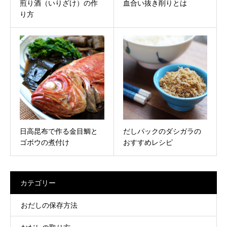
煎り酒（いりざけ）の作
血合い抜き削りとは
り方
日高昆布で作る金目鯛と
だしパックのダシガラの
ゴボウの煮付け
おすすめレシピ
カテゴリー
おだしの保存方法