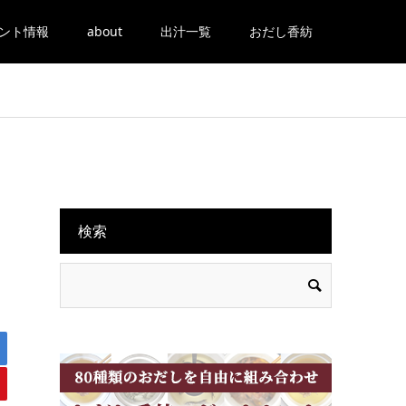
ント情報
about
出汁一覧
おだし香紡
検索