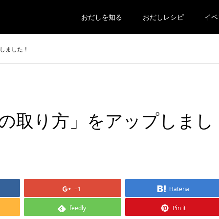
おだしを知る
おだしレシピ
イベ
しました！
の取り方」をアップしまし
+1
Hatena
feedly
Pin it