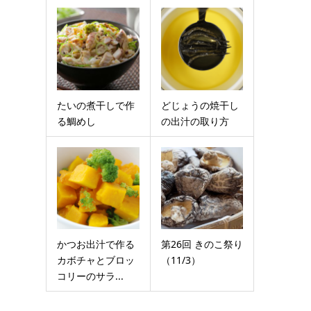
たいの煮干しで作
どじょうの焼干し
る鯛めし
の出汁の取り方
かつお出汁で作る
第26回 きのこ祭り
カボチャとブロッ
（11/3）
コリーのサラ...