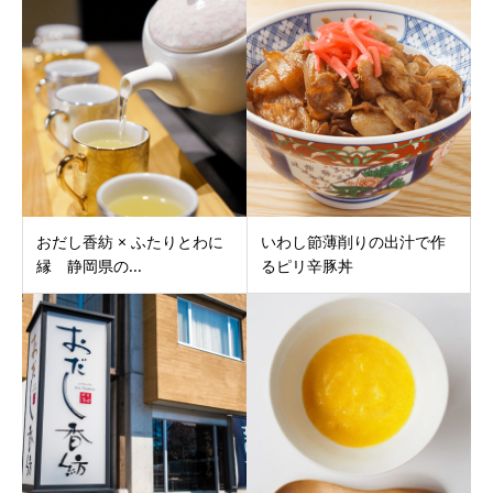
おだし香紡 × ふたりとわに
いわし節薄削りの出汁で作
縁 静岡県の...
るピリ辛豚丼