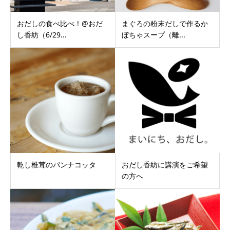
おだしの食べ比べ！@おだ
まぐろの粉末だしで作るか
し香紡（6/29...
ぼちゃスープ（離...
乾し椎茸のパンナコッタ
おだし香紡に講演をご希望
の方へ