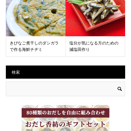
きびなご煮干しのダシガラ
塩分が気になる方のための
で作る海鮮チヂミ
減塩田作り
検索