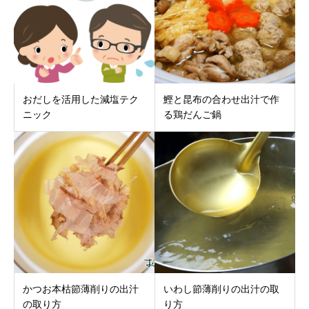
おだしを活用した減塩テク
鰹と昆布の合わせ出汁で作
ニック
る鶏だんご鍋
かつお本枯節薄削りの出汁
いわし節薄削りの出汁の取
の取り方
り方