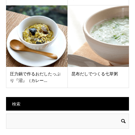
圧力鍋で作るおだしたっぷ
昆布だしでつくる七草粥
り『沼』（カレー...
検索