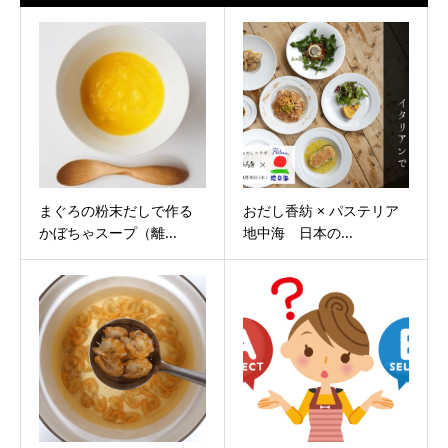
まぐろの粉末だしで作る
おだし香紡 × パステリア
かぼちゃスープ（離...
地中海 日本の...