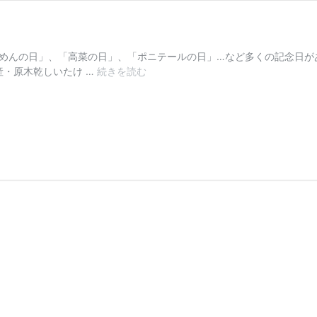
うめんの日」、「高菜の日」、「ポニテールの日」…など多くの記念日が
7
産・原木乾しいたけ …
続きを読む
月
7
日
は
「乾
し
い
た
け」
の
日！！