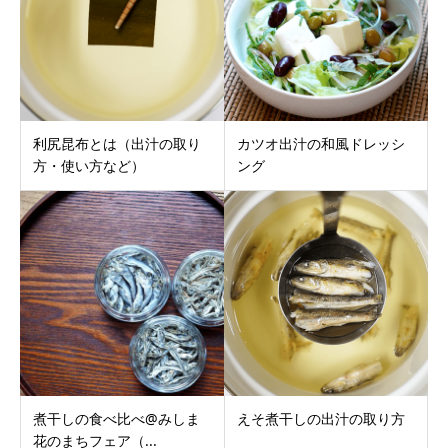
利尻昆布とは（出汁の取り
カツオ出汁の和風ドレッシ
方・使い方など）
ング
煮干しの食べ比べ@みしま
えそ煮干しの出汁の取り方
花のまちフェア（...